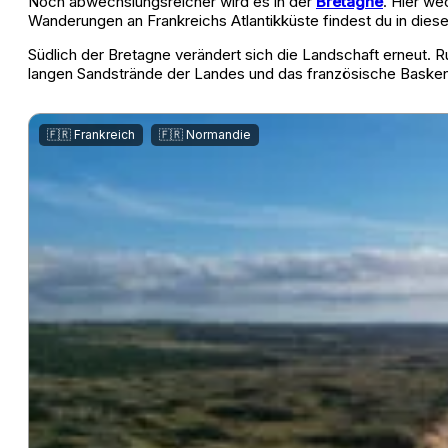
Noch abwechslungsreicher wird es in der
Bretagne
. Hier we
Wanderungen an Frankreichs Atlantikküste findest du in diese
Südlich der Bretagne verändert sich die Landschaft erneut.
langen Sandstrände der Landes und das französische Baske
,
🇫🇷 Frankreich
🇫🇷 Normandie