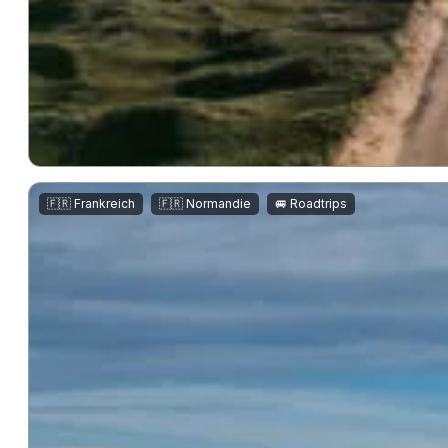
,
,
🇫🇷 Frankreich
🇫🇷 Normandie
🚐 Roadtrips
Halbinsel Cotentin