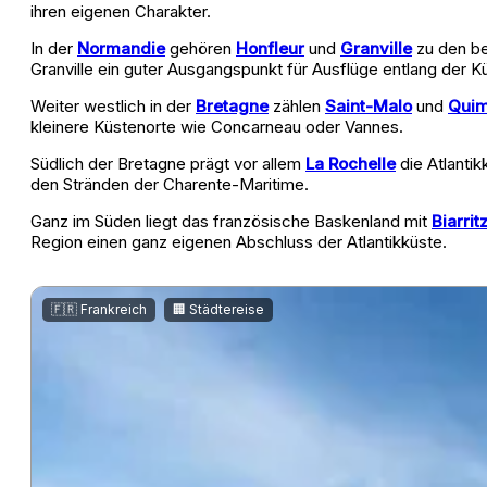
ihren eigenen Charakter.
In der
Normandie
gehören
Honfleur
und
Granville
zu den be
Granville ein guter Ausgangspunkt für Ausflüge entlang der K
Weiter westlich in der
Bretagne
zählen
Saint-Malo
und
Quim
kleinere Küstenorte wie Concarneau oder Vannes.
Südlich der Bretagne prägt vor allem
La Rochelle
die Atlantik
den Stränden der Charente-Maritime.
Ganz im Süden liegt das französische Baskenland mit
Biarrit
Region einen ganz eigenen Abschluss der Atlantikküste.
,
🇫🇷 Frankreich
🏢 Städtereise