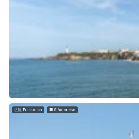
,
🇫🇷 Frankreich
🏢 Städtereise