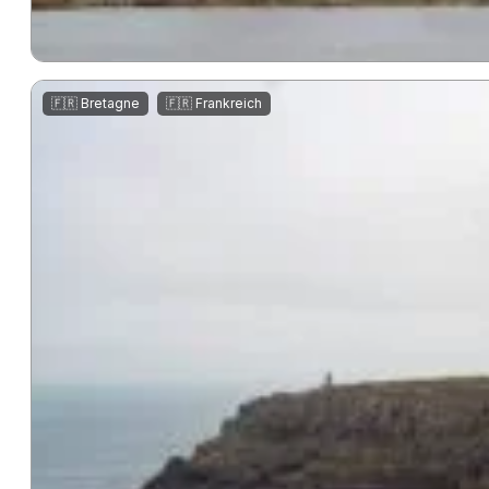
,
🇫🇷 Bretagne
🇫🇷 Frankreich
Côte de Granit Rose
Die Côte de Granit Rose an der bretonischen Nordküste ist beka
sich…
mehr lesen