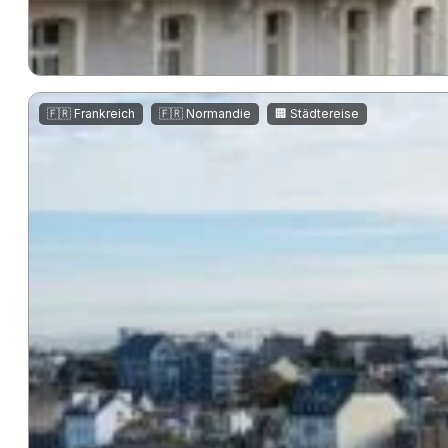
,
,
🇫🇷 Frankreich
🇫🇷 Normandie
🏢 Städtereise
Saint-Malo
Saint-Malo ist eine beeindruckende Hafenstadt in der Bretagne
und bietet…
mehr lesen