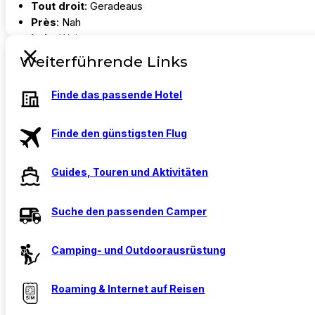
Tout droit
: Geradeaus
Près
: Nah
Loin
: Weit weg
Arrêt de bus
: Bushaltestelle
Weiterführende Links
Gare
: Bahnhof
Billet
: Ticket
Finde das passende Hotel
Comment aller à… ?
: Wie komme ich zu…?
Restaurant & Einkaufen
Finde den günstigsten Flug
Un café, s’il vous plaît
: Einen Kaffee, bitte
Eau
: Wasser
Guides, Touren und Aktivitäten
Bière
: Bier
Menu
: Speisekarte
Suche den passenden Camper
L’addition, s’il vous plaît
: Die Rechnung, bitte
Je suis végétarien
: Ich bin Vegetarier (m)
Je suis végétarienne
: Ich bin Vegetarierin (w)
Camping- und Outdoorausrüstung
Combien ça coûte ?
: Wie viel kostet das?
Pas cher
: Günstig
Roaming & Internet auf Reisen
Cher
: Teuer