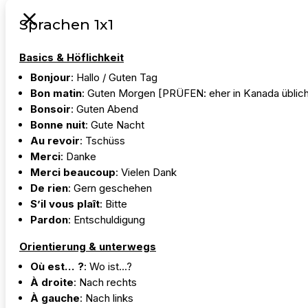
Sprachen 1x1
Basics & Höflichkeit
Bonjour
: Hallo / Guten Tag
Bon matin
: Guten Morgen [PRÜFEN: eher in Kanada üblic
Bonsoir
: Guten Abend
Bonne nuit
: Gute Nacht
Au revoir
: Tschüss
Merci
: Danke
Merci beaucoup
: Vielen Dank
De rien
: Gern geschehen
S’il vous plaît
: Bitte
Pardon
: Entschuldigung
Orientierung & unterwegs
Où est… ?
: Wo ist…?
À droite
: Nach rechts
À gauche
: Nach links