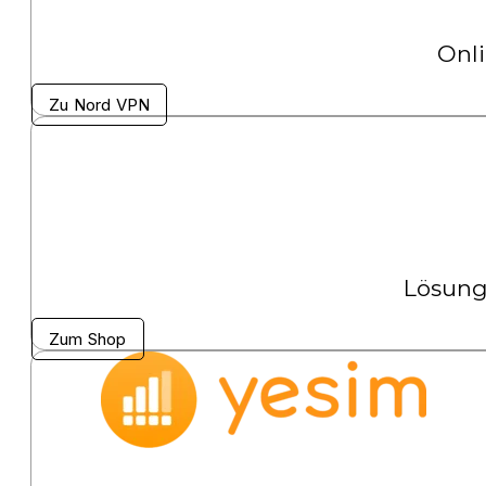
Onli
Zu Nord VPN
Lösung
Zum Shop