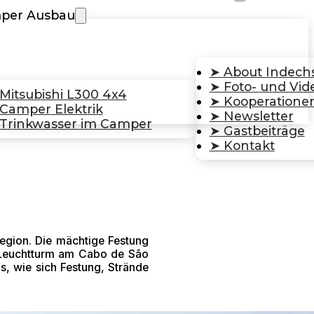
per Ausbau
➤ About Indech
➤ Foto- und Vi
Mitsubishi L300 4x4
➤ Kooperatione
Camper Elektrik
➤ Newsletter
Trinkwasser im Camper
➤ Gastbeiträge
➤ Kontakt
Region. Die mächtige Festung
n Leuchtturm am Cabo de São
s, wie sich Festung, Strände