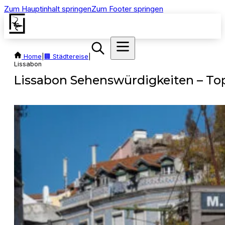
Zum Hauptinhalt springen
Zum Footer springen
Home
|
🏢 Städtereise
|
Lissabon
Lissabon Sehenswürdigkeiten – Top