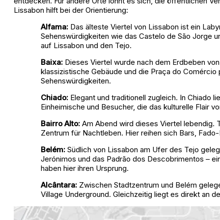
entdecken. Für andere Orte lohnt es sich, die öffentlichen Ve
Lissabon hilft bei der Orientierung:
Alfama:
Das älteste Viertel von Lissabon ist ein Lab
Sehenswürdigkeiten wie das Castelo de São Jorge un
auf Lissabon und den Tejo.
Baixa:
Dieses Viertel wurde nach dem Erdbeben von 1
klassizistische Gebäude und die Praça do Comércio p
Sehenswürdigkeiten.
Chiado:
Elegant und traditionell zugleich. In Chiado 
Einheimische und Besucher, die das kulturelle Flair 
Bairro Alto:
Am Abend wird dieses Viertel lebendig. T
Zentrum für Nachtleben. Hier reihen sich Bars, Fado-
Belém:
Südlich von Lissabon am Ufer des Tejo gelege
Jerónimos und das Padrão dos Descobrimentos – ein
haben hier ihren Ursprung.
Alcântara:
Zwischen Stadtzentrum und Belém gelegen, i
Village Underground. Gleichzeitig liegt es direkt an de