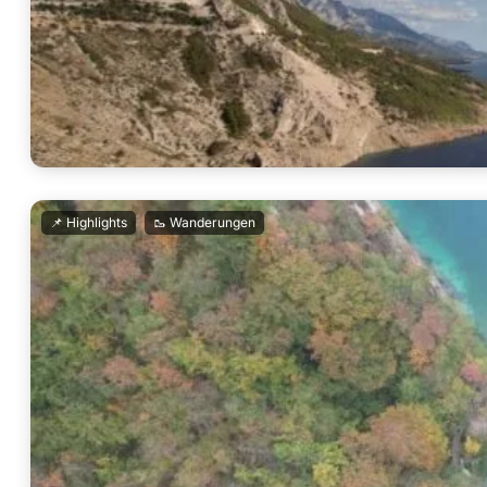
,
📌 Highlights
🥾 Wanderungen
Küstenstrasse Kroatien