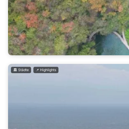
,
🏛️ Städte
📌 Highlights