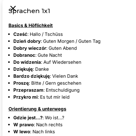
Sprachen 1x1
Basics & Höflichkeit
Cześć
: Hallo / Tschüss
Dzień dobry
: Guten Morgen / Guten Tag
Dobry wieczór
: Guten Abend
Dobranoc
: Gute Nacht
Do widzenia
: Auf Wiedersehen
Dziękuję
: Danke
Bardzo dziękuję
: Vielen Dank
Proszę
: Bitte / Gern geschehen
Przepraszam
: Entschuldigung
Przykro mi
: Es tut mir leid
Orientierung & unterwegs
Gdzie jest…?
: Wo ist…?
W prawo
: Nach rechts
W lewo
: Nach links