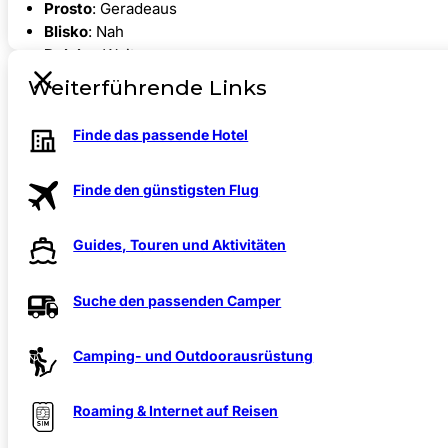
Prosto
: Geradeaus
Blisko
: Nah
Daleko
: Weit weg
Przystanek autobusowy
: Bushaltestelle
Weiterführende Links
Dworzec kolejowy
: Bahnhof
Bilet
: Ticket
Finde das passende Hotel
Jak dojadę do…?
: Wie komme ich zu…?
Restaurant & Einkaufen
Finde den günstigsten Flug
Jedną kawę, proszę
: Einen Kaffee, bitte
Woda
: Wasser
Guides, Touren und Aktivitäten
Piwo
: Bier
Menu
: Speisekarte
Suche den passenden Camper
Rachunek, proszę
: Die Rechnung, bitte
Jestem wegetarianinem
: Ich bin Vegetarier (m)
Jestem wegetarianką
: Ich bin Vegetarierin (w)
Camping- und Outdoorausrüstung
Ile to kosztuje?
: Wie viel kostet das?
Tanie
: Günstig
Roaming & Internet auf Reisen
Drogie
: Teuer