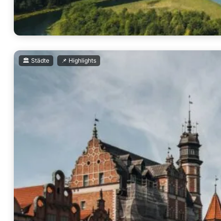
,
🏛️ Städte
📌 Highlights
Nationalpark Wigry
Der Nationalpark Wigry liegt im Nordosten Polens und ist ein 
mehr lesen