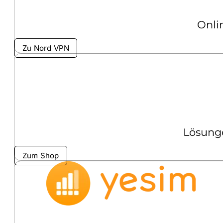
Onli
Zu Nord VPN
Lösunge
Zum Shop